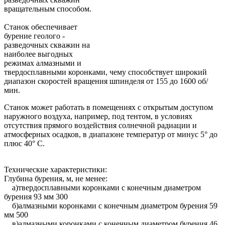
вращательным способом.
Станок обеспечивает
бурение геолого -
разведочных скважин на
наиболее выгодных
режимах алмазными и
твердосплавными коронками, чему способствует широкий
диапазон скоростей вращения шпинделя от 155 до 1600 об/
мин.
Станок может работать в помещениях с открытым доступом
наружного воздуха, например, под тентом, в условиях
отсутствия прямого воздействия солнечной радиации и
атмосферных осадков, в диапазоне температур от минус 5° до
плюс 40° С.
Технические характеристики:
Глубина бурения, м, не менее:
а)твердосплавными коронками с конечным диаметром
бурения 93 мм 300
б)алмазными коронками с конечным диаметром бурения 59
мм 500
в)алмазными коронками с конечным диаметром бурения 46