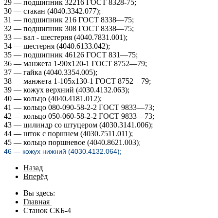
29 — подшипник 32216 ГОСТ 8328-75;
30 — стакан (4040.3342.077);
31 — подшипник 216 ГОСТ 8338—75;
32 — подшипник 308 ГОСТ 8338—75;
33 — вал - шестерня (4040.7831.001);
34 — шестерня (4040.6133.042);
35 — подшипник 46126 ГОСТ 831—75;
36 — манжета 1-90x120-1 ГОСТ 8752—79;
37 — гайка (4040.3354.005);
38 — манжета 1-105x130-1 ГОСТ 8752—79;
39 — кожух верхний (4030.4132.063);
40 — кольцо (4040.4181.012);
41 — кольцо 080-090-58-2-2 ГОСТ 9833—73;
42 — кольцо 050-060-58-2-2 ГОСТ 9833—73;
43 — цилиндр со штуцером (4030.3141.006);
44 — шток с поршнем (4030.7511.011);
45 — кольцо поршневое (4040.8621.003)
;
46 — кожух нижний (4030.4132.064);
Назад
Вперёд
Вы здесь:
Главная
Станок СКБ-4