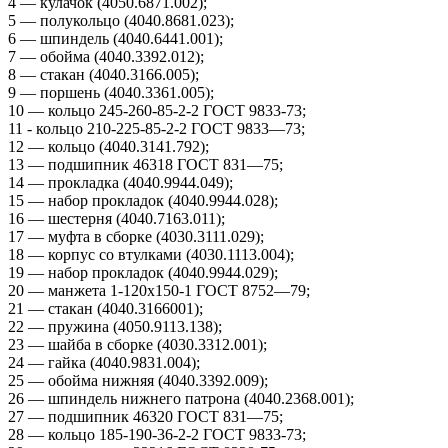
4 — кулачок (4050.6871.002);
5 — полукольцо (4040.8681.023);
6 — шпиндель (4040.6441.001);
7 — обойма (4040.3392.012);
8 — стакан (4040.3166.005);
9 — поршень (4040.3361.005);
10 — кольцо 245-260-85-2-2 ГОСТ 9833-73;
11 - кольцо 210-225-85-2-2 ГОСТ 9833—73;
12 — кольцо (4040.3141.792);
13 — подшипник 46318 ГОСТ 831—75;
14 — прокладка (4040.9944.049);
15 — набор прокладок (4040.9944.028);
16 — шестерня (4040.7163.011);
17 — муфта в сборке (4030.3111.029);
18 — корпус со втулками (4030.1113.004);
19 — набор прокладок (4040.9944.029);
20 — манжета 1-120х150-1 ГОСТ 8752—79;
21 — стакан (4040.3166001);
22 — пружина (4050.9113.138);
23 — шайба в сборке (4030.3312.001);
24 — гайка (4040.9831.004);
25 — обойма нижняя (4040.3392.009);
26 — шпиндель нижнего патрона (4040.2368.001);
27 — подшипник 46320 ГОСТ 831—75;
28 — кольцо 185-190-36-2-2 ГОСТ 9833-73;