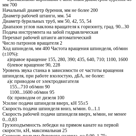
мм 700
Начальный диаметр бурения, мм не более 200
Диаметр рабочей штанги, мм. 54
Диаметр бурильных труб, мм 50, 42, 55, 54
Диапазон углов наклона вращателя к горизонту, град. 90...30
Подача инструмента на забой гидравлическая
Перехват рабочей штанги автоматический
Число патронов вращателя 2
Ход шпинделя, мм 400 Частота вращения шпинделя, об/мин
(±10%):
а)правое вращение 155, 280, 390; 435, 640, 710; 1100, 1600
б)левое вращение 90, 228
Уровень звука станка в зависимости от частоты вращения
шпинделя, при работе вхолостую, дБА, не более:
а)с приводом от электродвигателя
155...710 об/мин 90
1100...1600 об/мин 95
б)с приводом от дизеля 100
Усилие подачи шпинделя вверх, кН 55±5
Скорость подачи шпинделя вниз, м/мин. 0...1.1
Скорость рабочей подачи шпинделя вверх, м/мин, не менее
0...0,83
Грузоподъемность лебедки на прямом канате на первой
скорости, кН, максимальная 25
Скорость подъема бурового снаряда, на 0,90, 1.75;