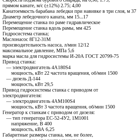
прямом канате, м/с (±12%) 2.75; 4,00
Канатоемкость барабана лебедки при навивке в три слоя, м 37
Диаметр лебедочного каната, мм 15...17
Перемещение станка по раме гидравлическое
Перемещение станка вдоль рамы, мм 425
Гидросистема станка;
Маслонасос 8Г12-31М
производительность насоса, л/мин 12/12
максимальное давление, МПа 5,6
марка масла для гидросистемы И-20А ГОСТ 20799-75
Привод станка:
— электродвигатель 4А180S4
мощность, кВт 22 частота вращения, об/мин 1500
— дизель Д-144
мощность, кВт 29,5
Привод гидросистемы станка с приводом от
электродвигателя:
— электродвигатель 4АМ100S4
мощность, кВт 3 частота вращения, об/мин 1500
Генератор к станкам с приводом от дизеля:
— тип генератора ЕС-52-4У2, 1М1001
напряжение, В 400
мощность, кВА 6,25
Габаритные размеры станка, мм, не более,